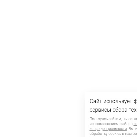
Сайт использует ф
сервисы сбора те
Пользуясь сайтом, вы согл
использованием файлов
c
конфиденциальности
. Вы 
обработку сookies в настро