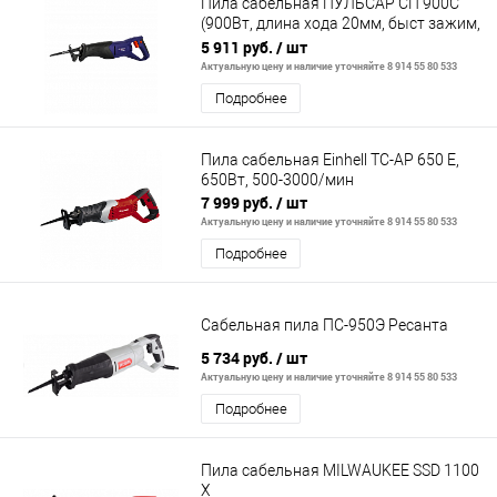
Пила сабельная ПУЛЬСАР СП 900С
(900Вт, длина хода 20мм, быст зажим,
115 мм дерево)
5 911 руб.
/ шт
Актуальную цену и наличие уточняйте 8 914 55 80 533
Подробнее
Пила сабельная Einhell TC-AP 650 E,
650Вт, 500-3000/мин
7 999 руб.
/ шт
Актуальную цену и наличие уточняйте 8 914 55 80 533
Подробнее
Сабельная пила ПС-950Э Ресанта
5 734 руб.
/ шт
Актуальную цену и наличие уточняйте 8 914 55 80 533
Подробнее
Пила сабельная MILWAUKEE SSD 1100
X