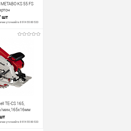
 METABO KS 55 FS
артон
/ шт
чие уточняйте 8 914 55 80 533
В корзину
В наличии
ell TE-CS 165,
б/мин,165х16мм
 шт
чие уточняйте 8 914 55 80 533