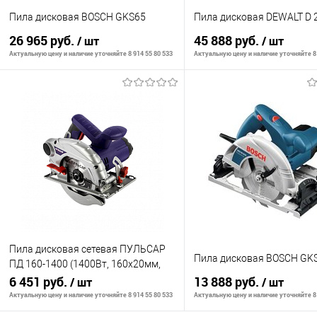
Пила дисковая BOSCH GKS65
Пила дисковая DEWALT D 
26 965 руб.
45 888 руб.
/ шт
/ шт
Актуальную цену и наличие уточняйте 8 914 55 80 533
Актуальную цену и наличие уточняйте 8 
В корзину
В корзину
К сравнению
К сравнению
В избранное
В наличии
В избранное
В н
Пила дисковая сетевая ПУЛЬСАР
Пила дисковая BOSCH GKS
ПД 160-1400 (1400Вт, 160х20мм,
55мм пропил, 4,3кг)
6 451 руб.
13 888 руб.
/ шт
/ шт
Актуальную цену и наличие уточняйте 8 914 55 80 533
Актуальную цену и наличие уточняйте 8 