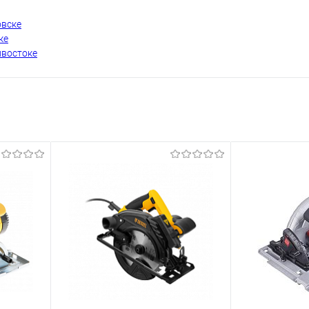
овске
ке
ивостоке