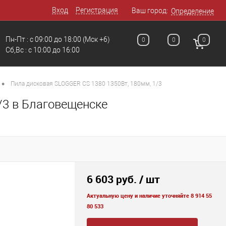
Вход
Регистрация
Ваш город:
Определение
Пн-Пт : с 09:00 до 18:00
(Мск +6)
0
0
0
Сб,Вс : c 10:00 до 16:00
•
Пила дисковая SLOGGER CS 1380 1350Вт, 180мм, 1/3
/3 в Благовещенске
6 603 руб.
/ шт
Актуальную цену и наличие уточняйте 8 914 55
80 533