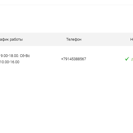
В корзину
К сравнению
К сравнению
аличии
В избранное
В наличии
В избранное
рафик работы
Телефон
Н
9.00-18.00. Сб-Вс
+79145388567
10.00-16.00