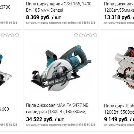
Пила циркулярная CSH-185, 1400
Пила дисковая
23700
Вт, 185 мм// Denzel
1200вт,55мм,к
8 369 руб.
13 318 руб.
/ шт
914 55 80 533
Актуальную цену и наличие уточняйте 8 914 55 80 533
Актуальную цену и нали
В корзину
К сравнению
К сравнению
аличии
В избранное
В наличии
В избранное
Пила дисковая MAKITA 5477 NB
Пила цирк. Einh
 600
гипоидная (1800 Вт,185х30мм,
1200Вт, 5500о
60мм, 6,5кг, коробка)
34 522 руб.
9 149 руб.
/ шт
/
914 55 80 533
Актуальную цену и наличие уточняйте 8 914 55 80 533
Актуальную цену и нали