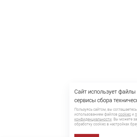
Сайт использует файлы 
сервисы сбора техничес
Пользуясь сайтом, вы соглашаетесь
использованием файлов
cookies
и
п
конфиденциальности
. Вы можете з
обработку сookies в настройках бра