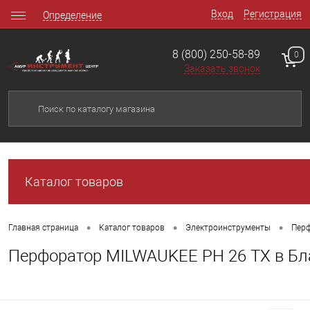
Вход
Регистрация
Определение
8 (800) 250-58-89
0
Заказать звонок
Каталог товаров
•
•
•
Главная страница
Каталог товаров
Электроинструменты
Перф
Перфоратор MILWAUKEE PH 26 TX в Бл