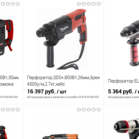
0Вт,30мм,3реж,3.5Дж,2800-
Перфоратор,SDS+,800Вт,26мм,3реж,2.3Дж,0-
Перфоратор E
,смазка
4500у/м,2.7кг,кейс
16 397 руб.
5 364 руб.
/ шт
/
914 55 80 533
Актуальную цену и наличие уточняйте 8 914 55 80 533
Актуальную цену и нали
В корзину
К сравнению
К сравнению