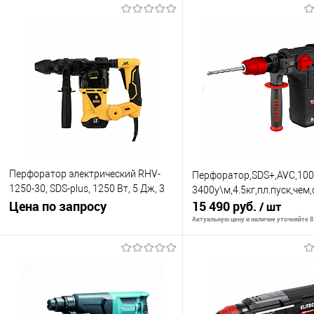
Перфоратор электрический RHV-
Перфоратор,SDS+,AVC,100
1250-30, SDS-plus, 1250 Вт, 5 Дж, 3
3400у\м,4.5кг,пл.пуск,чем
плюс 1 реж.// Denzel
Цена по запросу
15 490 руб.
/ шт
Актуальную цену и наличие уточняйте 8 
Запросить цену
В корзину
К сравнению
К сравнению