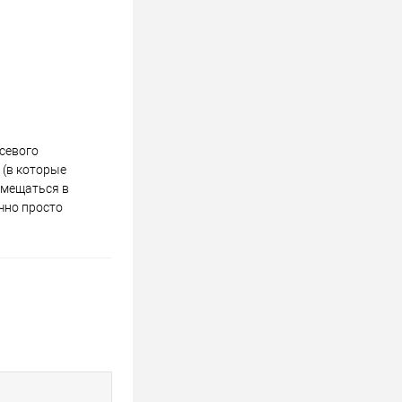
севого
 (в которые
емещаться в
чно просто