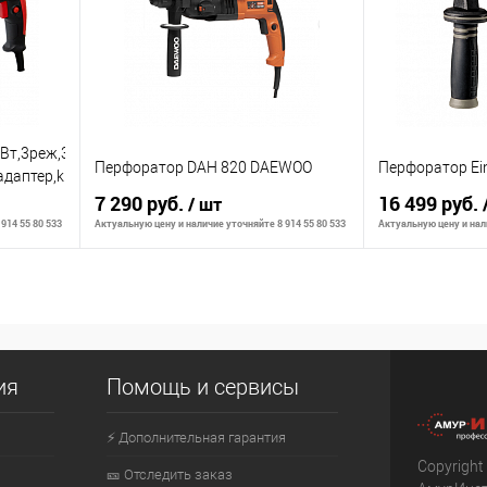
аличии
В избранное
В наличии
В избранное
Вт,3реж,3.2Дж,0-
Перфоратор DAH 820 DAEWOO
Перфоратор Einh
адаптер,kickback
7 290 руб.
16 499 руб.
/ шт
914 55 80 533
Актуальную цену и наличие уточняйте 8 914 55 80 533
Актуальную цену и нали
В корзину
К сравнению
К сравнению
ия
Помощь и сервисы
аличии
В избранное
В наличии
В избранное
⚡ Дополнительная гарантия
Copyright
🎫 Отследить заказ