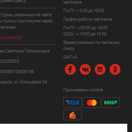
трументЦентр
магазина
Пн-Пт: с 9:00 до 18:00
! Цены указанные на сайте
График работы магазина
ы только при покупке через
 магазин
Пн-Пт : с 09:00 до 18:00
Сб,Вс : c 10:00 до 16:00
ть на карте
Время указанно по часовому
поясу
ая Светлана Гейнриховна
GMT+9
102632855
304280105600186
ещенск, ул. Кольцевая 34
Принимаем к оплате