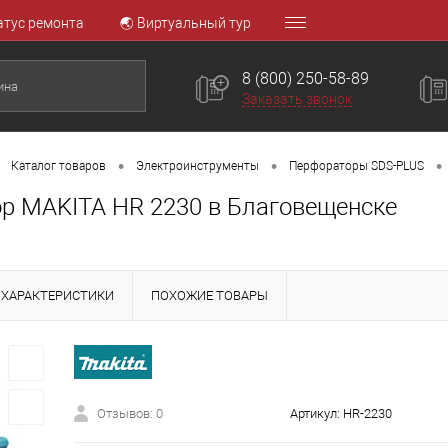
атус ремонта
🌏 Виртуальный тур
8 (800) 250-58-89
Заказать звонок
•
•
•
Каталог товаров
Электроинструменты
Перфораторы SDS-PLUS
р MAKITA HR 2230 в Благовещенске
ХАРАКТЕРИСТИКИ
ПОХОЖИЕ ТОВАРЫ
Отзывов: 0
Артикул:
HR-2230