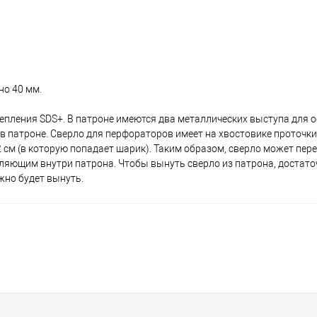
но 40 мм.
епления SDS+. В патроне имеются два металлических выступа для о
 патроне. Сверло для перфораторов имеет на хвостовике проточки
 см (в которую попадает шарик). Таким образом, сверло может пер
авляющим внутри патрона. Чтобы вынуть сверло из патрона, достато
жно будет вынуть.