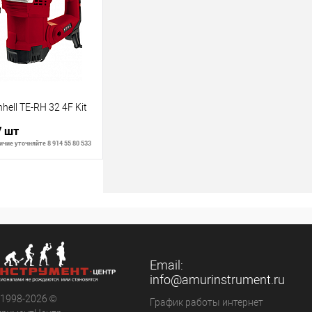
В наличии
ell TE-RH 32 4F Kit
/ шт
чие уточняйте 8 914 55 80 533
В корзину
В наличии
Email:
info@amurinstrument.ru
 1998-2026 ©
График работы интернет