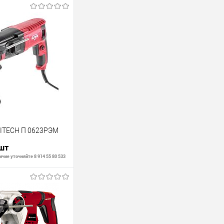
LITECH П 0623РЭМ
 шт
чие уточняйте 8 914 55 80 533
В корзину