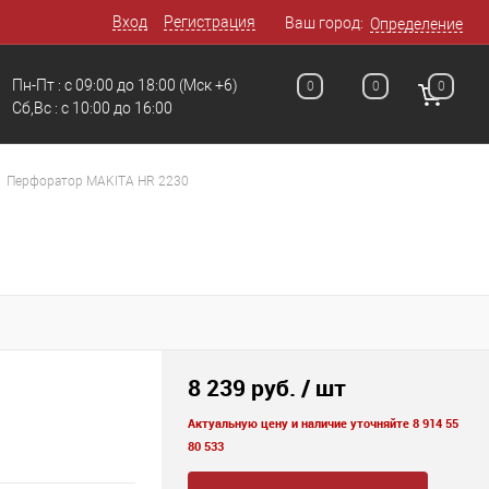
Вход
Регистрация
Ваш город:
Определение
Пн-Пт : с 09:00 до 18:00
(Мск +6)
0
0
0
Сб,Вс : c 10:00 до 16:00
Перфоратор MAKITA HR 2230
8 239 руб.
/ шт
Актуальную цену и наличие уточняйте 8 914 55
80 533