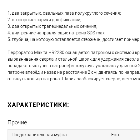
1. два закрытых, овальных паза полукруглого сечения;
2. стопорные шарики для фиксации;
3. два открытых трапециедальных сечения;
4. внутренние направляющие патрона SDS-max;
5. глубина, на которую вставляется стержень, достигает пример
Перфоратор Makita HR2230 оснащается патроном с системой кр
выравнивания сверла и стальной шарик для удержания сверла в
попадают выступы в патроне) и полукруглую канавку длинной 2
патроне вперёд и назад на расстояние 2 см, двигаясь по напр
оттянуть кольцо патрона. Шарик разблокирует сверло, и его мо
ХАРАКТЕРИСТИКИ:
Прочие
Предохранительная муфта
Есть