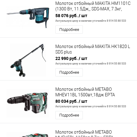
Молоток отбойный MAKITA HM1101C
(1300 Вт, 11.5Дж,, SDS-MAX, 7.3кг,
кейс)
58 076 руб.
/ шт
Актуальную цену и наличие уточняйте 8 914 55 80 533
Подробнее
Молоток отбойный MAKITA HК1820 L
SDS plus
22 990 руб.
/ шт
Актуальную цену и наличие уточняйте 8 914 55 80 533
Подробнее
Молоток отбойный METABO
MHEV11BL 1500вт,18дж ЕРТА
80 034 руб.
/ шт
Актуальную цену и наличие уточняйте 8 914 55 80 533
Подробнее
Молоток отбойный METABO