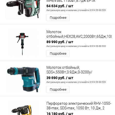
MHEV5BL 1150вт,8.7дж ЕРТА
64 634 руб.
/ шт
Актуальную цену и наличие уточняйте 8 914 55 80 533
Подробнее
Молоток
отбойный,HEX28,AVC,2000Вт,65Дж,1000у\
89 990 руб.
/ шт
Актуальную цену и наличие уточняйте 8 914 55 80 533
Подробнее
Молоток отбойный,
SDS+,550Вт,3.9Дж,0-3200у/
м,3.3кг,кейс
39 690 руб.
/ шт
Актуальную цену и наличие уточняйте 8 914 55 80 533
Подробнее
Перфоратор электрический RHV-1050-
38-max, SDS-max, 1050 Вт, 10 Дж, 2
плюс 1 реж.// Denzel
16 180 руб.
/ шт