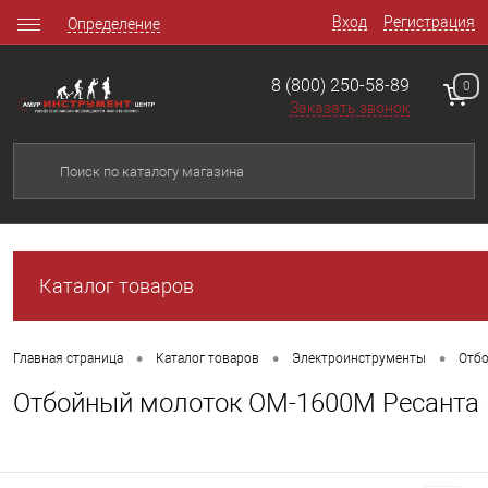
Вход
Регистрация
Определение
8 (800) 250-58-89
0
Заказать звонок
Каталог товаров
•
•
•
Главная страница
Каталог товаров
Электроинструменты
Отб
Отбойный молоток ОМ-1600М Ресанта 