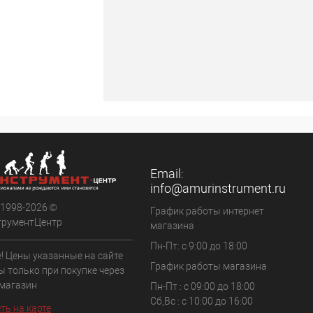
Email:
info@amurinstrument.ru
 1998-2026 ©
График работы интернет
трументЦентр
магазина
Пн-Пт: с 9:00 до 18:00
! Цены указанные на сайте
График работы магазина
ы только при покупке через
 магазин
Пн-Пт : с 09:00 до 18:00
Сб,Вс : c 10:00 до 16:00
ть на карте