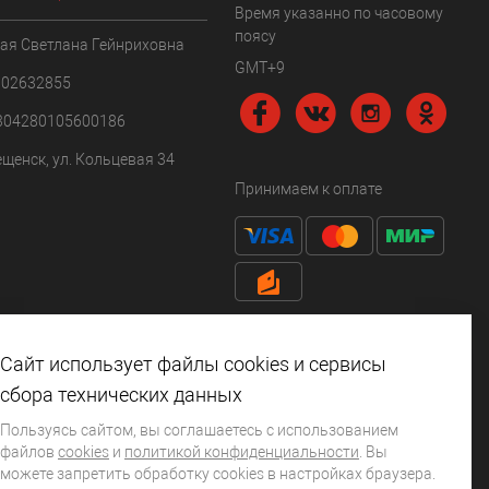
Время указанно по часовому
поясу
ая Светлана Гейнриховна
GMT+9
102632855
304280105600186
ещенск, ул. Кольцевая 34
Принимаем к оплате
Сайт использует файлы cookies и сервисы
сбора технических данных
Пользуясь сайтом, вы соглашаетесь с использованием
файлов
cookies
и
политикой конфиденциальности
. Вы
можете запретить обработку сookies в настройках браузера.