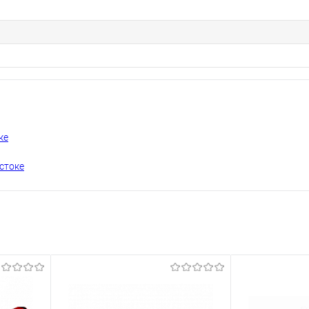
ке
стоке