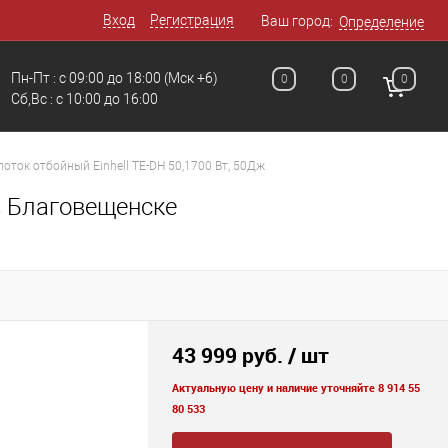
Вход
Регистрация
Ваш город:
Определение
Пн-Пт : с 09:00 до 18:00
(Мск +6)
0
0
0
Сб,Вс : c 10:00 до 16:00
оток отбойный Einhell TE-DH 50,1700 Вт, 50Дж
в Благовещенске
43 999 руб.
/ шт
Актуальную цену и наличие уточняйте 8 914 55
80 533