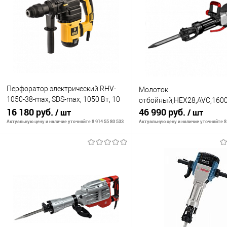
Перфоратор электрический RHV-
Молоток
1050-38-max, SDS-max, 1050 Вт, 10
отбойный,HEX28,AVC,1600В
Дж, 2 плюс 1 реж.// Denzel
16 180 руб.
46 990 руб.
/ шт
/ шт
Актуальную цену и наличие уточняйте 8 914 55 80 533
Актуальную цену и наличие уточняйте 8 
В корзину
В корзину
К сравнению
К сравнению
В избранное
В наличии
В избранное
В н