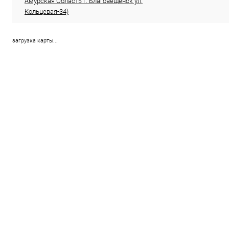
Амурская Область г. Благовещенск ул.
Кольцевая-34)
загрузка карты...