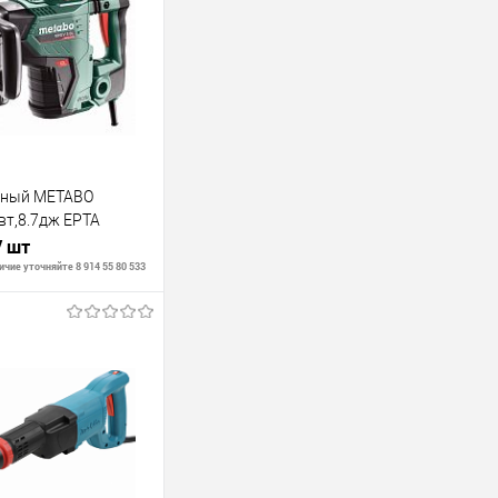
йный METABO
т,8.7дж ЕРТА
/ шт
чие уточняйте 8 914 55 80 533
В корзину
В наличии