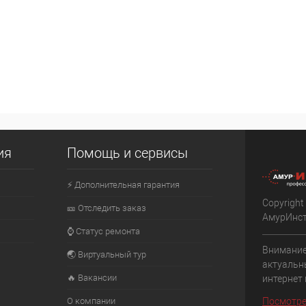
ия
Помощь и сервисы
⚡ Дополнительная гарантия
Copyright
🎫 Отследить заказ
АмурИнс
⌚ Статус ремонта
Внимание
🌏 Виртуальный тур
актуальн
🔥 Вакансии
интернет
О компании
Посмотре