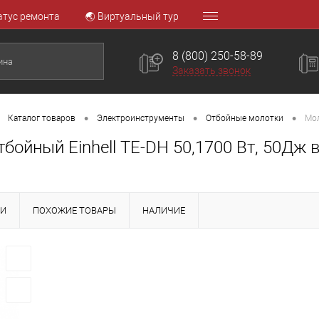
атус ремонта
🌏 Виртуальный тур
8 (800) 250-58-89
Заказать звонок
•
•
•
Каталог товаров
Электроинструменты
Отбойные молотки
Мол
бойный Einhell TE-DH 50,1700 Вт, 50Дж 
КИ
ПОХОЖИЕ ТОВАРЫ
НАЛИЧИЕ