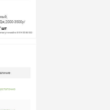
ный,
8Дж,2000-3500у/
/ шт
чие уточняйте 8 914 55 80 533
В корзину
В наличии
аличие
достаточно