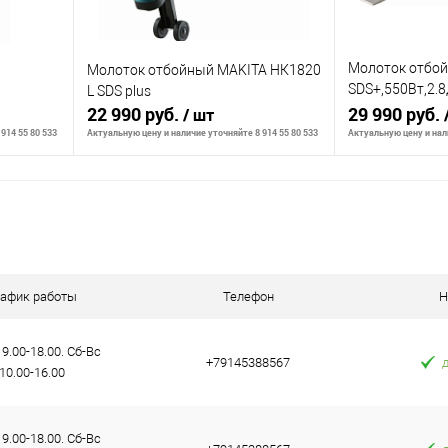
Молоток отбой
H
Молоток отбойный MAKITA HК1820
SDS+,550Вт,2.
L SDS plus
22 990 руб.
м,3.1кг,кейс
29 990 руб.
/ шт
914 55 80 533
Актуальную цену и наличие уточняйте 8 914 55 80 533
Актуальную цену и нали
В корзину
К сравнению
К сравнению
аличии
В избранное
В наличии
В избранное
рафик работы
Телефон
Н
9.00-18.00. Сб-Вс
+79145388567
10.00-16.00
9.00-18.00. Сб-Вс