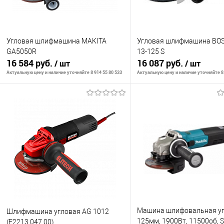
Угловая шлифмашина MAKITA
Угловая шлифмашина BO
GA5050R
13-125 S
16 584 руб.
16 087 руб.
/ шт
/ шт
Актуальную цену и наличие уточняйте 8 914 55 80 533
Актуальную цену и наличие уточняйте 8 
В корзину
В корзину
К сравнению
К сравнению
В избранное
В наличии
В избранное
В н
Машина шлифовальная уг
Шлифмашина угловая AG 1012
125мм, 1900Вт, 11500об, SJ
(E2213.047.00)