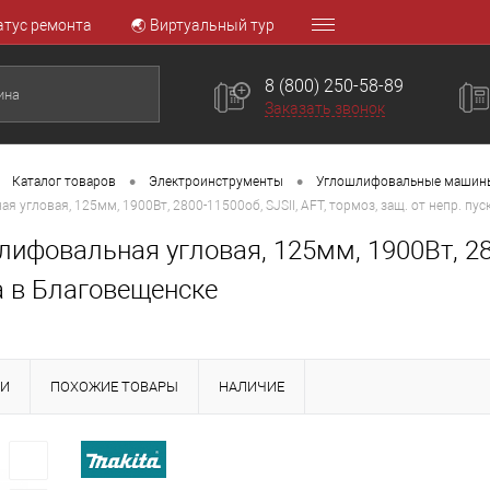
атус ремонта
🌏 Виртуальный тур
8 (800) 250-58-89
Заказать звонок
•
•
Каталог товаров
Электроинструменты
Углошлифовальные машин
угловая, 125мм, 1900Вт, 2800-11500об, SJSII, AFT, тормоз, защ. от непр. пус
фовальная угловая, 125мм, 1900Вт, 2800
а в Благовещенске
КИ
ПОХОЖИЕ ТОВАРЫ
НАЛИЧИЕ