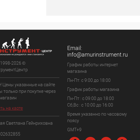
Email:
info@amurinstrument.ru
 1998-2026 ©
График работы интернет
трументЦентр
магазина
Пн-Пт: с 9:00 до 18:00
! Цены указанные на сайте
График работы магазина
ы только при покупке через
 магазин
Пн-Пт : с 09:00 до 18:00
Сб,Вс : c 10:00 до 16:00
ть на карте
Время указанно по часовому
поясу
ая Светлана Гейнриховна
GMT+9
102632855