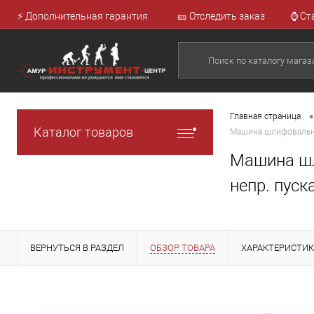
⚡ Дополнительная гарантия
🎫 Отследить заказ
⌚ Ст
•
Главная страница
Каталог товаров
Машина шлифовальная 
Машина шли
непр. пуск
ВЕРНУТЬСЯ В РАЗДЕЛ
ОБЗОР ТОВАРА
ХАРАКТЕРИСТИ