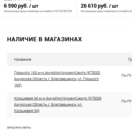
6 590 руб.
защ. от непр. пуска, подде
26 610 руб.
/ шт
/ шт
Актуальную цену и наличие уточняйте 8 914 55 80 533
Актуальную цену и наличие уточняйте 8 
В корзину
В корзину
НАЛИЧИЕ В МАГАЗИНАХ
К сравнению
К сравнению
В избранное
В наличии
В избранное
В н
Название
Г
Горького 163 м-н АмурИнструментЦентр (675000
Пн-Пт 
Амурская Область г. Благовещенск ул. Горького
163)
Кольцевая 34 м-н АмурИнструментЦентр (675009
Пн-Пт 
Амурская Область г. Благовещенск ул.
Кольцевая-34)
загрузка карты...