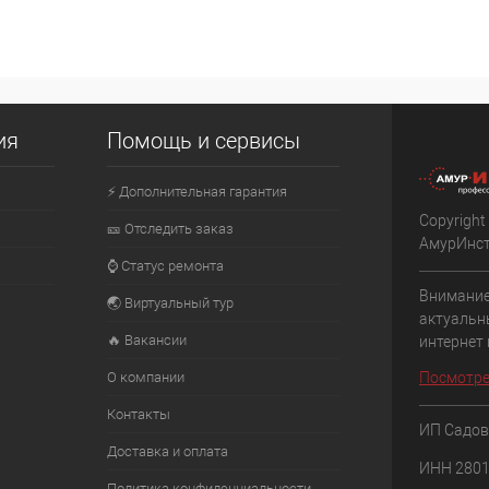
ия
Помощь и сервисы
⚡ Дополнительная гарантия
Copyright
🎫 Отследить заказ
АмурИнс
⌚ Статус ремонта
Внимание
🌏 Виртуальный тур
актуальн
🔥 Вакансии
интернет
О компании
Посмотре
Контакты
ИП Садов
Доставка и оплата
ИНН 280
Политика конфиденциальности