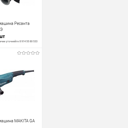
машина Ресанта
0Э
 шт
чие уточняйте 8 914 55 80 533
В корзину
В наличии
машина MAKITA GA