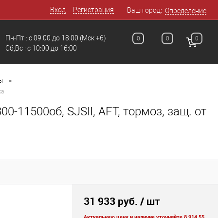
Вход
Регистрация
Ваш город:
Определение
Пн-Пт : с 09:00 до 18:00
(Мск +6)
0
0
0
Сб,Вс : c 10:00 до 16:00
•
ы
ка
-11500об, SJSII, AFT, тормоз, защ. от
31 933 руб.
/ шт
Актуальную цену и наличие уточняйте 8 914 55