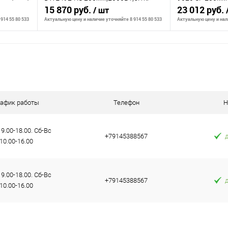
рж. об-то
15 870 руб.
23 012 руб.
/ шт
914 55 80 533
Актуальную цену и наличие уточняйте 8 914 55 80 533
Актуальную цену и нали
В корзину
К сравнению
К сравнению
аличии
В избранное
В наличии
В избранное
рафик работы
Телефон
Н
9.00-18.00. Сб-Вс
+79145388567
10.00-16.00
9.00-18.00. Сб-Вс
+79145388567
10.00-16.00