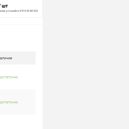
/ шт
чие уточняйте 8 914 55 80 533
В корзину
В наличии
аличие
достаточно
достаточно