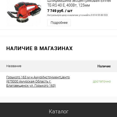
Шлифмашина эксцентриковая Einhell
TE-RS 40 E, 400Вт, 125мм
7 749 руб.
/ шт
Актуальную цену и наличие уточняйте 8 914 55 80 533
Подробнее
НАЛИЧИЕ В МАГАЗИНАХ
Наличие
Название
Горького 163 м-н АмурИнструментЦентр
(675000 Амурская Область г.
достаточно
Благовещенск ул. Горького 163)
Каталог