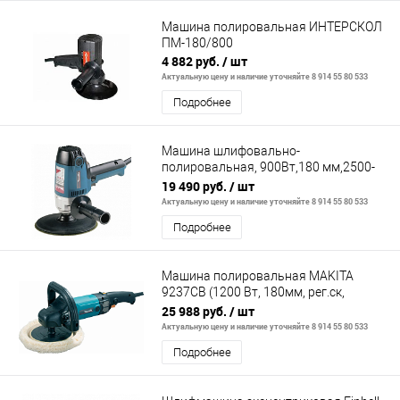
Машина полировальная ИНТЕРСКОЛ
ПМ-180/800
4 882 руб.
/ шт
Актуальную цену и наличие уточняйте 8 914 55 80 533
Подробнее
Машина шлифовально-
полировальная, 900Вт,180 мм,2500-
4700об/мин.
19 490 руб.
/ шт
Актуальную цену и наличие уточняйте 8 914 55 80 533
Подробнее
Машина полировальная MAKITA
9237CB (1200 Вт, 180мм, рег.ск,
пл.пуск, 3,4 кг, коробка)
25 988 руб.
/ шт
Актуальную цену и наличие уточняйте 8 914 55 80 533
Подробнее