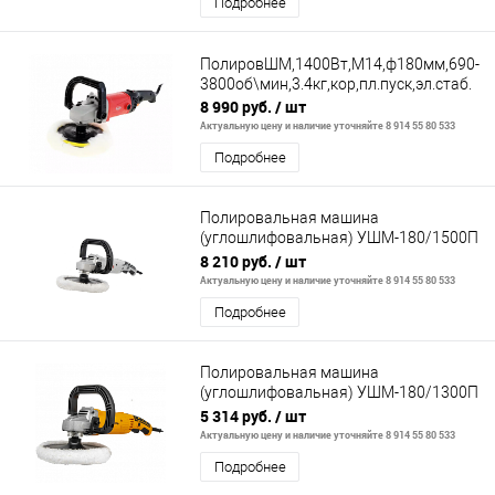
Подробнее
ПолировШМ,1400Вт,M14,ф180мм,690-
3800об\мин,3.4кг,кор,пл.пуск,эл.стаб.
8 990 руб.
/ шт
Актуальную цену и наличие уточняйте 8 914 55 80 533
Подробнее
Полировальная машина
(углошлифовальная) УШМ-180/1500П
Ресанта
8 210 руб.
/ шт
Актуальную цену и наличие уточняйте 8 914 55 80 533
Подробнее
Полировальная машина
(углошлифовальная) УШМ-180/1300П
Вихрь
5 314 руб.
/ шт
Актуальную цену и наличие уточняйте 8 914 55 80 533
Подробнее