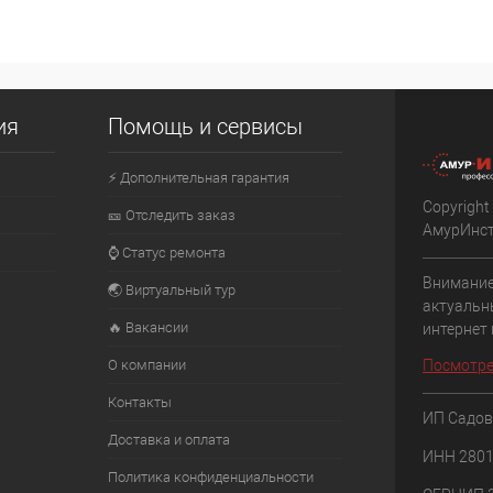
ия
Помощь и сервисы
⚡ Дополнительная гарантия
Copyright
🎫 Отследить заказ
АмурИнс
⌚ Статус ремонта
Внимание
🌏 Виртуальный тур
актуальн
🔥 Вакансии
интернет
О компании
Посмотре
Контакты
ИП Садов
Доставка и оплата
ИНН 280
Политика конфиденциальности