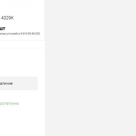
 4329К
 шт
чие уточняйте 8 914 55 80 533
В корзину
В наличии
аличие
достаточно