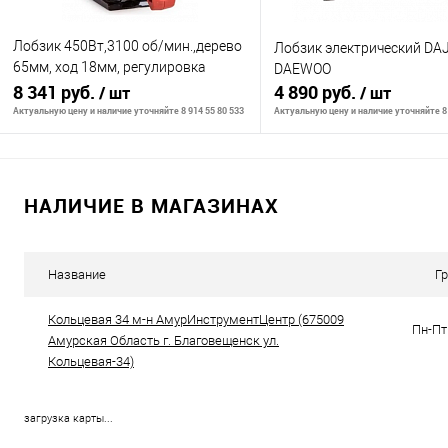
Лобзик 450Вт,3100 об/мин.,дерево
Лобзик электрический DAJ
65мм, ход 18мм, регулировка
DAEWOO
амплитуды хода
8 341 руб.
4 890 руб.
/ шт
/ шт
Актуальную цену и наличие уточняйте 8 914 55 80 533
Актуальную цену и наличие уточняйте 8 
В корзину
В корзину
НАЛИЧИЕ В МАГАЗИНАХ
К сравнению
К сравнению
В избранное
В наличии
В избранное
В н
Название
Г
Кольцевая 34 м-н АмурИнструментЦентр (675009
Пн-Пт 
Амурская Область г. Благовещенск ул.
Кольцевая-34)
загрузка карты...