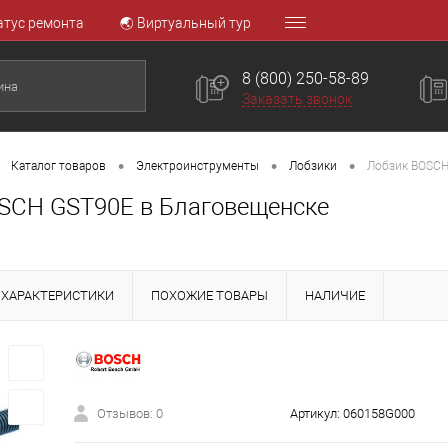
атус ремонта
🌏 Виртуальный тур
8 (800) 250-58-89
Заказать звонок
•
•
•
Каталог товаров
Электроинструменты
Лобзики
Лобзик BOSCH
SCH GST90E в Благовещенске
ХАРАКТЕРИСТИКИ
ПОХОЖИЕ ТОВАРЫ
НАЛИЧИЕ
Отзывов: 0
Артикул:
060158G000