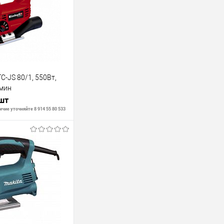
TC-JS 80/1, 550Вт,
мин
 шт
чие уточняйте 8 914 55 80 533
В корзину
В наличии