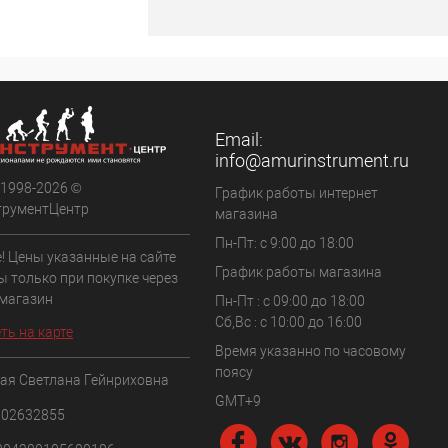
Email:
info@amurinstrument.ru
 1998-2026 ©
График работы интернет
трументЦентр
магазина
Пн-Пт: с 9:00 до 18:00
! Цены указанные на сайте
График работы магазина
ы только при покупке через
 магазин
Пн-Пт : с 09:00 до 18:00
Сб,Вс : c 10:00 до 16:00
ть на карте
Время указанно по часовому
поясу
ая Светлана Гейнриховна
GMT+9
102632855