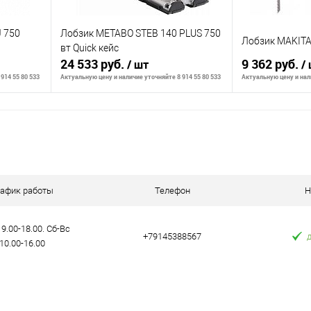
 750
Лобзик METABO STEB 140 PLUS 750
Лобзик MAKITA
вт Quick кейс
24 533 руб.
9 362 руб.
/ шт
/
914 55 80 533
Актуальную цену и наличие уточняйте 8 914 55 80 533
Актуальную цену и нали
В корзину
К сравнению
К сравнению
аличии
В избранное
В наличии
В избранное
рафик работы
Телефон
Н
9.00-18.00. Сб-Вс
+79145388567
10.00-16.00