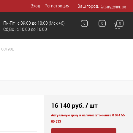
Вход
Регистрация
Ваш город:
Определение
Пн-Пт : с 09:00 до 18:00
(Мск +6)
0
0
0
Сб,Вс : c 10:00 до 16:00
 GST90E
16 140 руб.
/ шт
Актуальную цену и наличие уточняйте 8 914 55
80 533