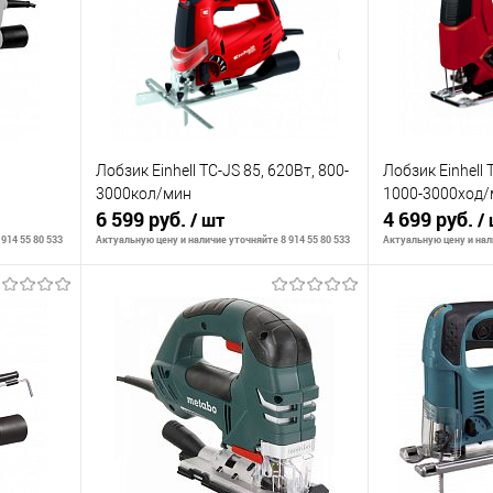
Лобзик Einhell TC-JS 85, 620Вт, 800-
Лобзик Einhell 
0
3000кол/мин
1000-3000ход/
6 599 руб.
4 699 руб.
/ шт
/
914 55 80 533
Актуальную цену и наличие уточняйте 8 914 55 80 533
Актуальную цену и нали
В корзину
К сравнению
К сравнению
аличии
В избранное
В наличии
В избранное