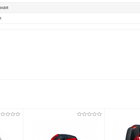
нная
и