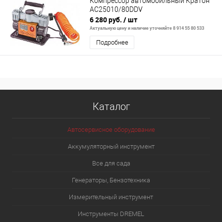
Компрессор автомобильный Кратон
AC25010/80DDV
6 280 руб.
/ шт
Актуальную цену и наличие уточняйте 8 914 55 80 533
Подробнее
Каталог
Автосервисное оборудование
Аккумуляторный инструмент
Все для сада
Генераторы, Бензотехника
Измерительный инструмент
Инструменты DREMEL