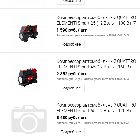
Подробнее
Компрессор автомобильный QUATTRO
ELEMENTI Smart 25 (12 Вольт, 100 Вт, 7
бар, 25 л/мин, сумка)
1 598 руб.
/ шт
Актуальную цену и наличие уточняйте 8 914 55 80 533
Подробнее
Компрессор автомобильный QUATTRO
ELEMENTI Smart 45 (12 Вольт, 150 Вт,
10 бар, 45 л/мин, фонарь, сумк
2 352 руб.
/ шт
Актуальную цену и наличие уточняйте 8 914 55 80 533
Подробнее
Компрессор автомобильный QUATTRO
ELEMENTI Smart 55 (12 Вольт, 170 Вт,
10 бар, 55 л/мин, фонарь, сумк
3 430 руб.
/ шт
Актуальную цену и наличие уточняйте 8 914 55 80 533
Подробнее