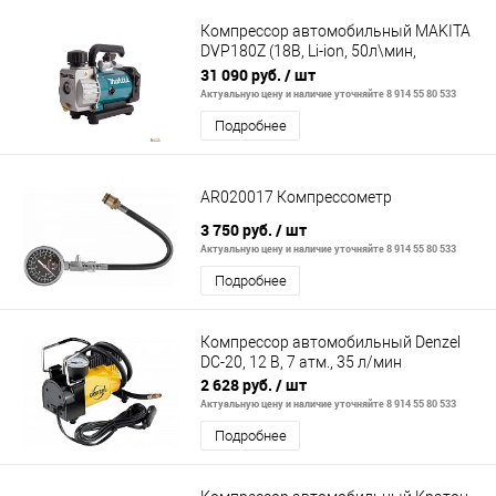
Компрессор автомобильный MAKITA
DVP180Z (18В, Li-ion, 50л\мин,
вакуум-50Па,2.9кг,кор,б\ак,з\у) .
31 090 руб.
/ шт
Актуальную цену и наличие уточняйте 8 914 55 80 533
Подробнее
AR020017 Компрессометр
3 750 руб.
/ шт
Актуальную цену и наличие уточняйте 8 914 55 80 533
Подробнее
Компрессор автомобильный Denzel
DС-20, 12 В, 7 атм., 35 л/мин
2 628 руб.
/ шт
Актуальную цену и наличие уточняйте 8 914 55 80 533
Подробнее