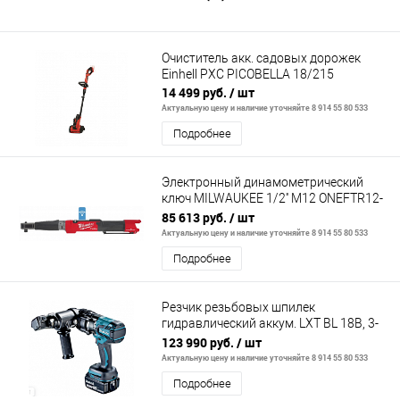
Очиститель акк. садовых дорожек
Einhell PXC PICOBELLA 18/215
14 499 руб.
/ шт
Актуальную цену и наличие уточняйте 8 914 55 80 533
Подробнее
Электронный динамометрический
ключ MILWAUKEE 1/2'' M12 ONEFTR12-
0C FUEL
85 613 руб.
/ шт
Актуальную цену и наличие уточняйте 8 914 55 80 533
Подробнее
Резчик резьбовых шпилек
гидравлический аккум. LXT BL 18В, 3-
20мм, рез 20мм-6,5сек
123 990 руб.
/ шт
Актуальную цену и наличие уточняйте 8 914 55 80 533
Подробнее