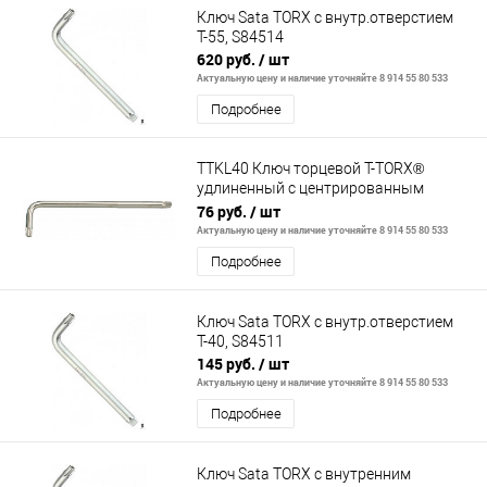
Ключ Sata TORX с внутр.отверстием
Т-55, S84514
620 руб.
/ шт
Актуальную цену и наличие уточняйте 8 914 55 80 533
Подробнее
TTKL40 Ключ торцевой T-TORX®
удлиненный с центрированным
штифтом, T40H
76 руб.
/ шт
Актуальную цену и наличие уточняйте 8 914 55 80 533
Подробнее
Ключ Sata TORX с внутр.отверстием
Т-40, S84511
145 руб.
/ шт
Актуальную цену и наличие уточняйте 8 914 55 80 533
Подробнее
Ключ Sata TORX с внутренним