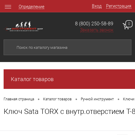
Вход
Регистрация
Определение
8 (800) 250-58-89
0
Заказать звонок
Каталог товаров
•
•
•
Главная страница
Каталог товаров
Ручной инструмент
Ключи 
Ключ Sata TORX с внутр.отверстием Т-