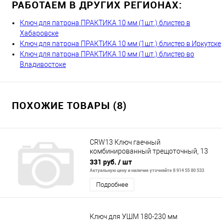
РАБОТАЕМ В ДРУГИХ РЕГИОНАХ:
Ключ для патрона ПРАКТИКА 10 мм (1шт.) блистер в
Хабаровске
Ключ для патрона ПРАКТИКА 10 мм (1шт.) блистер в Иркутске
Ключ для патрона ПРАКТИКА 10 мм (1шт.) блистер во
Владивостоке
ПОХОЖИЕ ТОВАРЫ (8)
CRW13 Ключ гаечный
комбинированный трещоточный, 13
мм
331 руб.
/ шт
Актуальную цену и наличие уточняйте 8 914 55 80 533
Подробнее
Ключ для УШМ 180-230 мм