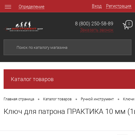
Вход
Регистрация
Определение
8 (800) 250-58-89
0
Заказать звонок
Каталог товаров
•
•
•
Главная страница
Каталог товаров
Ручной инструмент
Ключи 
Ключ для патрона ПРАКТИКА 10 мм (1ш